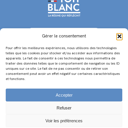
be
left
blank
Gérer le consentement
Pour offrir les meilleures expériences, nous utilisons des technologies
telles que les cookies pour stocker et/ou accéder aux informations des
appareils. Le fait de consentir à ces technologies nous permettra de
CONTACTS
traiter des données telles que le comportement de navigation ou les ID
06 63 28 55 75 – 06 60 45 43 21
uniques sur ce site. Le fait de ne pas consentir ou de retirer son
consentement peut avoir un effet négatif sur certaines caractéristiques
98 BD DE L’EUROPE
et fonctions.
13127 VITROLLES – FRANCE
Accepter
Refuser
Voir les préférences
MENTIONS LÉGALES